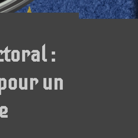
toral :
 pour un
e